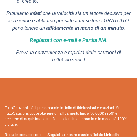
di credito.
Riteniamo infatti che la velocità sia un fattore decisivo per
le aziende e abbiamo pensato a un sistema GRATUITO
per ottenere un
affidamento in meno di un minuto
.
Registrati con e-mail e Partita IVA
.
Prova la convenienza e rapidità delle cauzioni di
TuttoCauzioni.it.
TuttoCauzioni.it è il primo portale in Italia di fideiussioni e cauzioni. Su
TuttoCauzioni.it puoi ottenere un affidamento fino a 50.000€ in 59” e
decidere di acquistare le tue fideiussioni in autonomia e in modalità 100%
digitale.
Resta in contatto con noi! Seguici sul nostro canale ufficiale
Linkedin