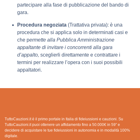
partecipare alla fase di pubblicazione del bando di
gara.
Procedura negoziata
(Trattativa privata): è una
procedura che si applica solo in determinati casi e
che p
ermette alla Pubblica Amministrazione
appaltante di invitare i concorrenti alla gara
d’appalto,
sceglierli direttamente e contrattare i
termini per realizzare l’opera con i suoi possibili
appaltatori.
TuttoCauzioni.it è il primo portale in Italia di fideiussioni e cauzioni. Su
TuttoCauzioni.it puoi ottenere un affidamento fino a 50.000€ in 59” e
decidere di acquistare le tue fideiussioni in autonomia e in modalità 100%
digitale.